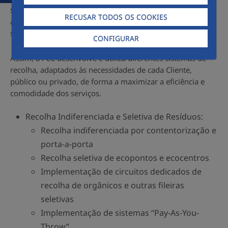
serviços de recolha de resíduos, com soluções inovadoras
RECUSAR TODOS OS COOKIES
ao nível da frota de viaturas e da monitorização dos
serviços, baseados na melhoria contínua.
CONFIGURAR
Assim, a FCC desenvolve e utiliza diferentes sistemas de
recolha, adaptados às necessidades de cada Cliente,
público ou privado, de forma a maximizar a eficiência e
comodidade dos serviços.
Recolha Indiferenciada e Seletiva de Resíduos:
Recolha indiferenciada por contentorização e
porta-a-porta
Recolha seletiva de ecopontos e ecocentros
Implementação de circuitos dedicados de
recolha de orgânicos e outras fileiras
seletivas
Implementação de sistemas “Pay-As-You-
Throw”