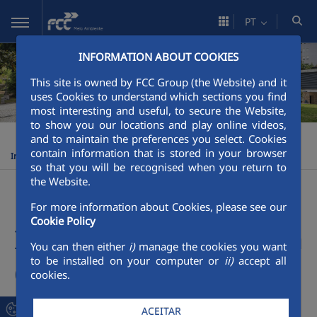
Pular para o Conteúdo principal
PT
INFORMATION ABOUT COOKIES
This site is owned by FCC Group (the Website) and it
uses Cookies to understand which sections you find
most interesting and useful, to secure the Website,
to show you our locations and play online videos,
FCC Meio Ambiente
Serviços
Serviços
Recolha e Gestão
>
>
>
and to maintain the preferences you select. Cookies
contain information that is stored in your browser
Indiferenciada e Seletiva de Resíduos
so that you will be recognised when you return to
the Website.
Recolha e Gestão
For more information about Cookies, please see our
Cookie Policy
Indiferenciada e Seletiva
You can then either
i)
manage the cookies you want
to be installed on your computer or
ii)
accept all
de Resíduos
cookies.
ACEITAR
O Grupo FCC é um dos líderes mundiais na prestação de