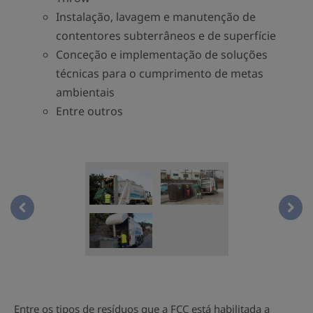
Instalação, lavagem e manutenção de
contentores subterrâneos e de superfície
Conceção e implementação de soluções
técnicas para o cumprimento de metas
ambientais
Entre outros
lavagem2.jpgNavPrev
lava
Entre os tipos de resíduos que a FCC está habilitada a