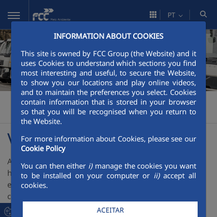
Pular para o Conteúdo principal
PT
INFORMATION ABOUT COOKIES
This site is owned by FCC Group (the Website) and it
uses Cookies to understand which sections you find
most interesting and useful, to secure the Website,
to show you our locations and play online videos,
and to maintain the preferences you select. Cookies
FCC Meio Ambiente
Área Corporativa
Apresentação
>
>
>
contain information that is stored in your browser
so that you will be recognised when you return to
Valores
the Website.
Valores
For more information about Cookies, please see our
Cookie Policy
A FCC orgulha-se de ter uma estrutura de recursos
You can then either
i)
manage the cookies you want
humanos – técnicos, administrativos e operacionais –
to be installed on your computer or
ii)
accept all
estável e integrada nos quadros da empresa, com um
cookies.
clima laboral harmonioso e promotor do respeito
pelas pessoas, o que permite a execução dos
ACEITAR