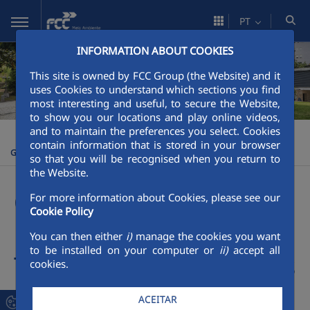
Pular para o Conteúdo principal
PT
INFORMATION ABOUT COOKIES
This site is owned by FCC Group (the Website) and it
uses Cookies to understand which sections you find
most interesting and useful, to secure the Website,
to show you our locations and play online videos,
and to maintain the preferences you select. Cookies
FCC Meio Ambiente
Serviços
Serviços
Operação e
>
>
>
contain information that is stored in your browser
Gestão de Unidades de Tratamento de Resíduos
so that you will be recognised when you return to
the Website.
Operação e Gestão de
For more information about Cookies, please see our
Cookie Policy
Unidades de
You can then either
i)
manage the cookies you want
to be installed on your computer or
ii)
accept all
Tratamento de Resíduos
cookies.
ACEITAR
Na FCC atende-se à máxima de tratar os resíduos como