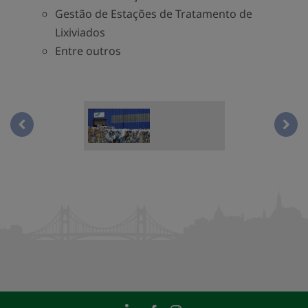
Gestão de Estações de Tratamento de
Lixiviados
Entre outros
Planta de reciclaje, producto embalado, Rep Checa.jpg
Plan