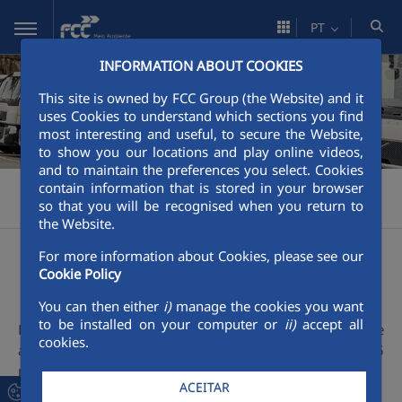
Pular para o Conteúdo principal
PT
INFORMATION ABOUT COOKIES
This site is owned by FCC Group (the Website) and it
uses Cookies to understand which sections you find
most interesting and useful, to secure the Website,
to show you our locations and play online videos,
and to maintain the preferences you select. Cookies
contain information that is stored in your browser
FCC Meio Ambiente
Área Corporativa
Apresentação
>
>
>
so that you will be recognised when you return to
FCCenviro
the Website.
For more information about Cookies, please see our
FCCenviro
Cookie Policy
You can then either
i)
manage the cookies you want
to be installed on your computer or
ii)
accept all
Desde 1911 que a FCCenviro presta serviços municipais e
cookies.
assegura a gestão integral de resíduos, servindo 83,5
milhões de pessoas em mais de 5 900 municípios.
ACEITAR